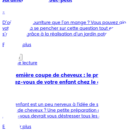
Jardiner avec un tout-petit
-
D’où vient la nourriture que l’on mange ? Vous pouvez aider
votre enfant à se pencher sur cette question tout en
s’amusant grâce à la réalisation d'un jardin potager.
En savoir plus
Conseils
2 min de lecture
La première coupe de cheveux : le premier
rendez-vous de votre enfant chez le coiffeur
-
Votre enfant est un peu nerveux à l'idée de sa première
coupe de cheveux ? Une petite préparation avant le
rendez-vous devrait vous déstresser tous les deux !
En savoir plus