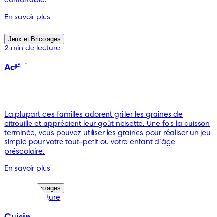
confortable.
En savoir plus
Jeux et Bricolages
2 min de lecture
Activités pour les tout-petits : lancer de graines
de citrouille
-
La plupart des familles adorent griller les graines de
citrouille et apprécient leur goût noisette. Une fois la cuisson
terminée, vous pouvez utiliser les graines pour réaliser un jeu
simple pour votre tout-petit ou votre enfant d’âge
préscolaire.
En savoir plus
Jeux et Bricolages
2 min de lecture