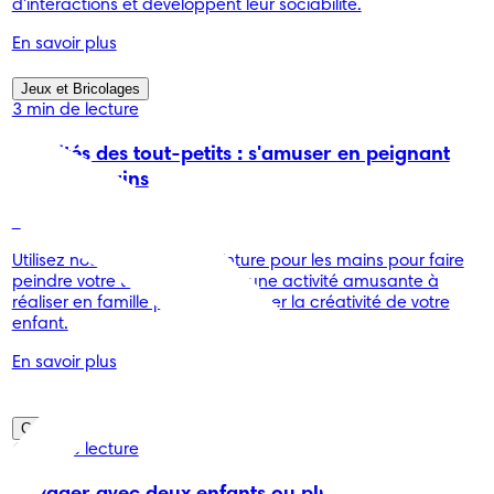
d'interactions et développent leur sociabilité.
En savoir plus
Jeux et Bricolages
3 min de lecture
Activités des tout-petits : s'amuser en peignant
avec les mains
-
Utilisez notre recette de peinture pour les mains pour faire
peindre votre tout-petit. C'est une activité amusante à
réaliser en famille pour encourager la créativité de votre
enfant.
En savoir plus
Conseils
6 min de lecture