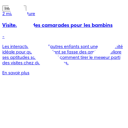
Interactions
2 min de lecture
Visites chez des camarades pour les bambins
-
Les interactions avec d'autres enfants sont une opportunité
idéale pour que votre enfant se fasse des amis et améliore
ses aptitudes sociales. Voici comment tirer le meilleur parti
des visites chez des camarades.
En savoir plus