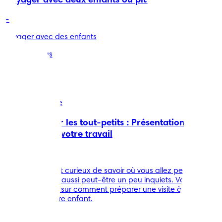
Voyager avec deux enfants ou plus
-
voyager avec des enfants
En savoir plus
Interactions
3 min de lecture
Activités pour les tout-petits : Présentation de
votre bébé à votre travail
-
Les enfants sont curieux de savoir où vous allez pendant la
journée. Ils sont aussi peut-être un peu inquiets. Voici
quelques idées sur comment préparer une visite à votre
travail avec votre enfant.
En savoir plus