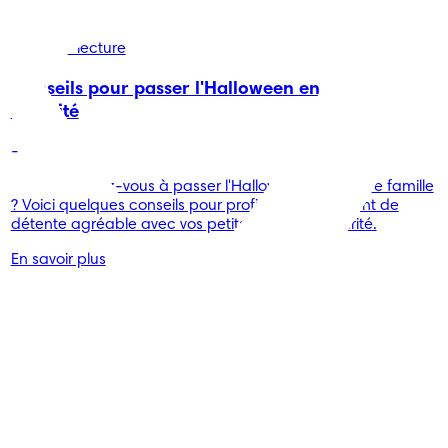
Conseils
2 min de lecture
Conseils pour passer l'Halloween en toute
sécurité
-
Vous apprêtez-vous à passer l'Halloween avec votre famille
? Voici quelques conseils pour profiter d'un moment de
détente agréable avec vos petits, en toute sécurité.
En savoir plus