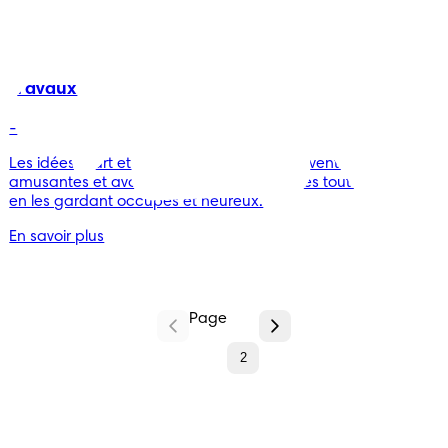
Jeux et Bricolages
2 min de lecture
Travaux manuels pour les tout-petits
-
Les idées d’art et de travaux manuels peuvent être
amusantes et avoir un but éducatif pour les tout-petits tout
en les gardant occupés et heureux.
En savoir plus
Page
1
2