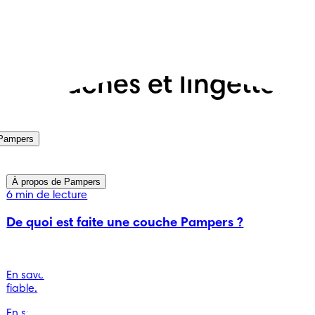
Couches et lingettes
 Pampers
À propos de Pampers
6 min de lecture
De quoi est faite une couche Pampers ?
-
En savoir plus sur ce qui rend ce produit du quotidien si
fiable.
En savoir plus