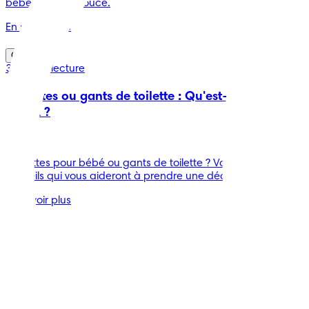
bébé saine et douce.
En savoir plus
Conseils
3 min de lecture
Lingettes ou gants de toilette : Qu'est-ce qui est le
mieux ?
-
Lingettes pour bébé ou gants de toilette ? Voici quelques
conseils qui vous aideront à prendre une décision.
En savoir plus