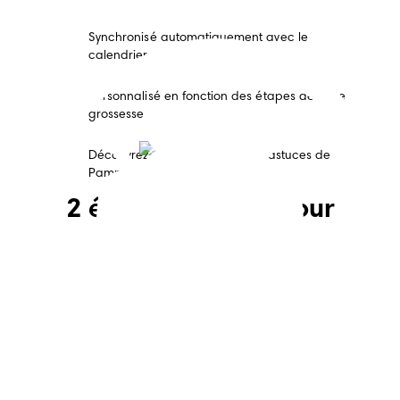
Synchronisé automatiquement avec le
calendrier de votre choix
Personnalisé en fonction des étapes de votre
grossesse
Découvrez les outils, conseils & astuces de
Pampers en temps réel
2 étapes simples pour
commencer !