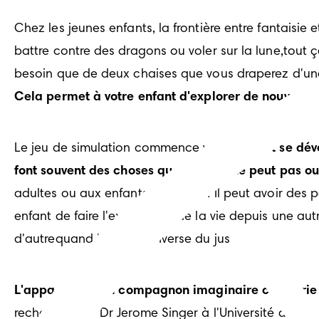
Chez les jeunes enfants, la frontière entre fantaisie
battre contre des dragons ou voler sur la lune,tout ç
besoin que de deux chaises que vous draperez d'un
Cela permet à votre enfant d'explorer de nouvelles 
Le jeu de simulation commence vers 3 ans,
et se dé
font souvent des choses que l'enfant ne peut pas ou
adultes ou aux enfants plus âgés. Il peut avoir des
enfant de faire l'expérience de la vie depuis une au
d'autrequand l'enfant renverse du jus de fruit sur le 
L'apparition d'un compagnon imaginaire contrarie par
recherches du Dr Jerome Singer à l'Université de Yal