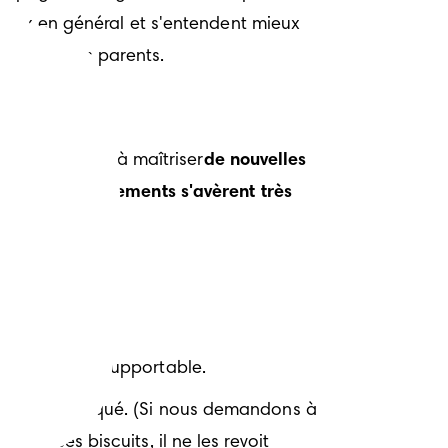
reux en général et s'entendent mieux 
aire à leurs parents.
enfant apprend à maîtriser
de nouvelles 
s ces comportements s'avèrent très 
vers !
st presque insupportable.
 plus compliqué. (Si nous demandons à 
er ses biscuits, il ne les revoit 