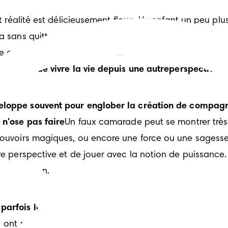
 et réalité est délicieusement floue. Un enfant un peu pl
a sans quitter sa chambre. Si vous voulez construire un
e couverture.
Les jeux de simulation ont de nombreux obj
idées et de vivre la vie depuis une autreperspective.
veloppe souvent pour englober la création de compagn
 n'ose pas faire
Un faux camarade peut se montrer très 
 pouvoirs magiques, ou encore une force ou une sagesse
tre perspective et de jouer avec la notion de puissance
tapis persan.
fois les parents, pourtant ça ne devrait pas être le ca
e ont révélé que les enfants de maternelle qui ont un 