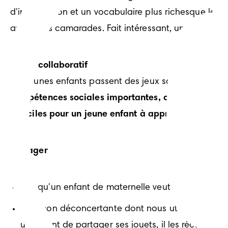
d'imagination et un vocabulaire plus richesque leurs
avec leurs camarades. Fait intéressant, un certain n
Le jeu collaboratif
Les jeunes enfants passent des jeux solitaires et par
compétences sociales importantes, comme partager, 
difficiles pour un jeune enfant à apprendre.
Après to
Partager
Lorsqu'un enfant de maternelle veut quelque chos
La façon déconcertante dont nous utilisons le mo
un enfant de partager ses jouets, il les récupèrera