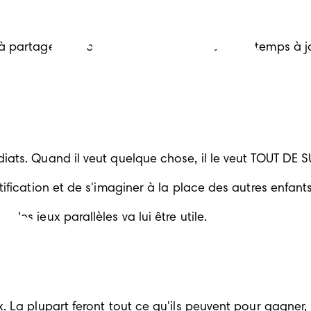
 à partager s'ils ont déjà passé beaucoup de temps à jo
iats. Quand il veut quelque chose, il le veut TOUT DE SU
tification et de s'imaginer à la place des autres enfants
les jeux parallèles va lui être utile.
. La plupart feront tout ce qu'ils peuvent pour gagner, 