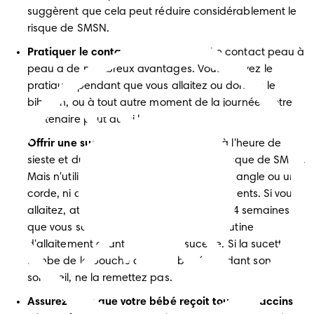
suggèrent que cela peut réduire considérablement le 
risque de SMSN.
Pratiquer le contact peau à peau :
 Le contact peau à 
peau a de nombreux avantages. Vous pouvez le 
pratiquer pendant que vous allaitez ou donnez le 
biberon, ou à tout autre moment de la journée. Votre 
partenaire peut aussi le faire.
Offrir une sucette :
 Sucer une sucette à l'heure de la 
sieste et du coucher pourrait réduire le risque de SMSN. 
Mais n'utilisez pas de sucettes avec une sangle ou une 
corde, ni celles qui s'attachent aux vêtements. Si vous 
allaitez, attendez que votre bébé ait 3 à 4 semaines et 
que vous soyez bien installé dans une routine 
d'allaitement avant d'offrir une sucette. Si la sucette 
tombe de la bouche de votre bébé pendant son 
sommeil, ne la remettez pas.
Assurez-vous que votre bébé reçoit tous les vaccins 