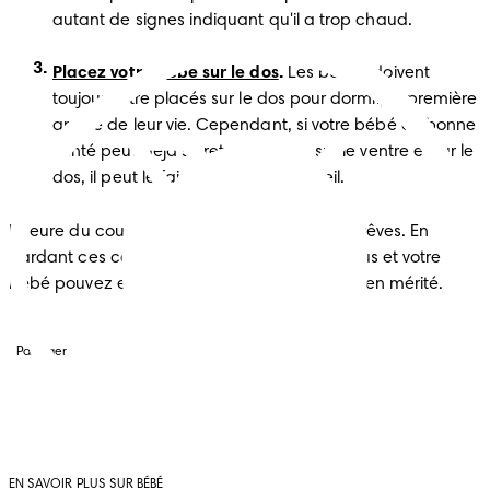
autant de signes indiquant qu'il a trop chaud.
Placez votre bébé sur le dos
.
 Les bébés doivent 
toujours être placés sur le dos pour dormir, la première 
année de leur vie. Cependant, si votre bébé en bonne 
santé peut déjà se retourner seul sur le ventre et sur le 
dos, il peut le faire dans son sommeil.
L’heure du coucher doit être emplie de doux rêves. En 
gardant ces conseils de sécurité à l’esprit, vous et votre 
bébé pouvez entamer une nuit de sommeil bien mérité.
Partager
EN SAVOIR PLUS SUR BÉBÉ