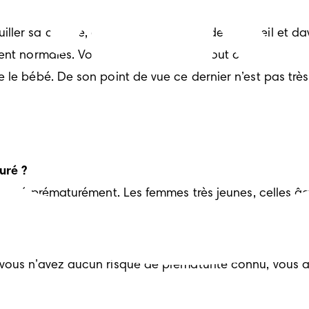
ller sa culotte, avoir des problèmes de sommeil et dav
ent normales. Votre autre enfant est, tout comme vous, 
e le bébé. De son point de vue ce dernier n’est pas tr
uré ?
est né prématurément. Les femmes très jeunes, celles â
ance prématurée.
 vous n’avez aucun risque de prématurité connu, vous 