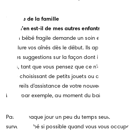
Le reste de la famille
Q : Qu’en est-il de mes autres enfants ? Le nouve
R :
 Un bébé fragile demande un soin et une vigilance 
d’inclure vos aînés dès le début. Ils apprécieront de
et des suggestions sur la façon dont ils peuvent vous
Alors, tant que vous pensez que ce n’est pas le mome
et en choisissant de petits jouets ou des vêtements. 
appareils d’assistance de votre nouveau-né sont moin
bébé, par exemple, au moment du bain ou quand vo
Passez chaque jour un peu du temps seule avec vos a
surveille bébé si possible quand vous vous occupez 