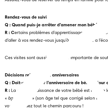
Assurez-vous de réserver du temps en famille pour f
Rendez-vous de suivi
Q : Quand puis-je arrêter d’amener mon bébé aux r
R : C
ertains problèmes d’apprentissage subtils ou rela
d’aller à vos rendez-vous jusqu’à ce qu’il aille à l’éco
Ces visites sont aussi une source importante de sout
Décisions relatives aux anniversaires
Q : Doit-on célébrer l’anniversaire de bébé le jour où
R :
 La date de naissance de votre bébé est la date 
« âge corrigé » (son âge tel que corrigé selon les se
vous regardez tout le chemin parcouru !