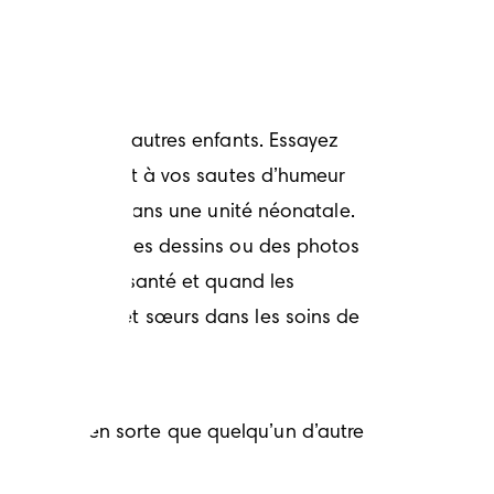
ux besoins des autres enfants. Essayez 
ons claires quant à vos sautes d’humeur 
n bébé fragile dans une unité néonatale. 
 leur envoyant des dessins ou des photos 
 sont en bonne santé et quand les 
r les frères et sœurs dans les soins de 
. Faites en sorte que quelqu’un d’autre 