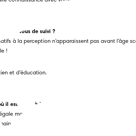
aire connaissance avec votre enfant.
endez-vous de suivi ?
tifs à la perception n’apparaissent pas avant l’âge scol
le !
ien et d’éducation.
 il est né ou à la date à laquelle il était prévu ?
légale mais il est possible que le développement de vo
maines de prématurité). Pourquoi ne pas fêter les deux 