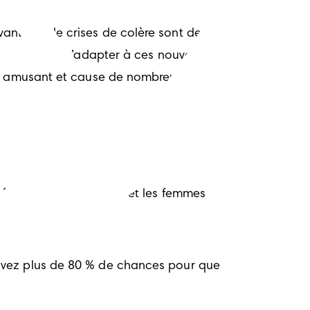
antage de crises de colère sont des 
en train de s’adapter à ces nouvelles 
ès amusant et cause de nombreux 
gées de plus de 35 ans et les femmes 
avez plus de 80 % de chances pour que 