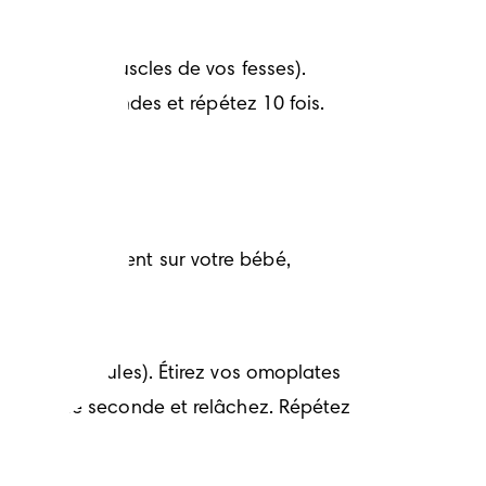
ers (grands muscles de vos fesses). 
dant cinq secondes et répétez 10 fois.
chez constamment sur votre bébé, 
avec vos épaules). Étirez vos omoplates 
endant une seconde et relâchez. Répétez 