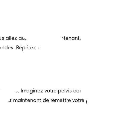
 allez aux toilettes. Maintenant, 
ndes. Répétez 10 fois.
rossesse. Imaginez votre pelvis comme un 
if est maintenant de remettre votre pelvis 