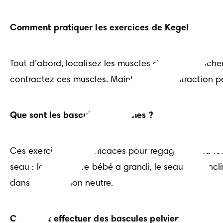
Comment pratiquer les exercices de Kegel
Tout d’abord, localisez les muscles de votre plancher
contractez ces muscles. Maintenez la contraction pe
Que sont les bascules pelviennes ?
Ces exercices sont efficaces pour regagner de la for
seau : lorsque votre bébé a grandi, le seau s’est incl
dans une position neutre.
Comment effectuer des bascules pelviennes ?