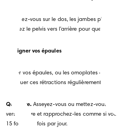
Allongez-vous sur le dos, les jambes pliées et les pi
Inclinez le pelvis vers l’arrière pour que le creux d
Réaligner vos épaules
Cibler vos épaules, ou les omoplates est une excell
effectuer ces rétractions régulièrement aidera à réal
Que faire.
 Asseyez-vous ou mettez-vous debout, le do
vers l’arrière et rapprochez-les comme si vous vouli
15 fois, trois fois par jour.