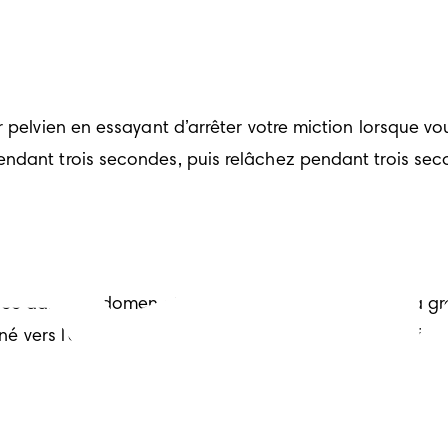
 pelvien en essayant d’arrêter votre miction lorsque vous
ndant trois secondes, puis relâchez pendant trois seco
ce dans l’abdomen et réaligner votre pelvis après la g
iné vers l’avant (nommé bascule du pelvis). Votre object