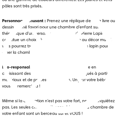
ou une gamme de couleurs différentes. Les jaunes et verts 
pâles sont très prisés.
Personnage amusant :
 Prenez une réplique de votre livre ou 
dessin animé favori pour une chambre d'enfant sur la 
thématique d'un personnage. La série de Pierre Lapin 
constitue un choix très tendre. De la literie au décor mural, 
vous pourrez trouver beaucoup d'accessoires lapin pour 
orner la chambre de votre bébé.
Éco-responsable :
 Soyez doux pour la planète en 
choisissant des meubles et de la literie fabriqués à partir de 
matériaux et de processus durables. Un jour votre bébé 
vous en remerciera !
Même si la décoration n'est pas votre fort, ne vous inquiétez 
pas. Les seules choses indispensables dans la chambre de 
votre enfant sont un berceau sûr et VOUS !