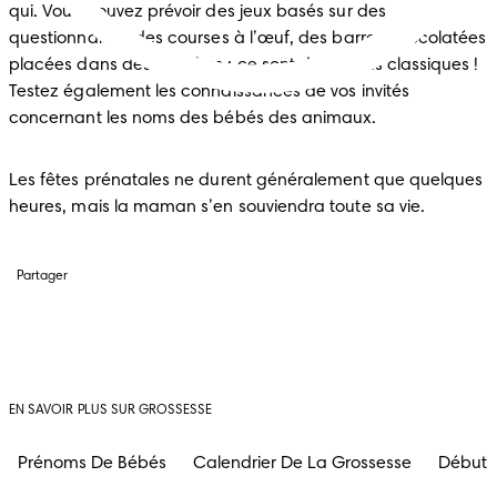
qui. Vous pouvez prévoir des jeux basés sur des 
questionnaires, des courses à l’œuf, des barres chocolatées 
placées dans des couches : ce sont de grands classiques ! 
Testez également les connaissances de vos invités 
concernant les noms des bébés des animaux.
Les fêtes prénatales ne durent généralement que quelques 
heures, mais la maman s’en souviendra toute sa vie.
Partager
EN SAVOIR PLUS SUR GROSSESSE
Prénoms De Bébés
Calendrier De La Grossesse
Début 