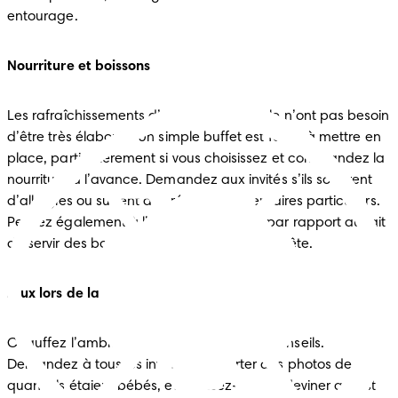
entourage.
Nourriture et boissons
Les rafraîchissements d’une fête prénatale n’ont pas besoin 
d’être très élaborés. Un simple buffet est facile à mettre en 
place, particulièrement si vous choisissez et commandez la 
nourriture à l’avance. Demandez aux invités s’ils souffrent 
d’allergies ou suivent des régimes alimentaires particuliers. 
Pensez également à l’avis de la maman par rapport au fait 
de servir des boissons alcoolisées durant la fête.
Jeux lors de la fête prénatale
Chauffez l’ambiance avec ces quelques conseils. 
Demandez à tous les invités d’apporter des photos de 
quand ils étaient bébés, et amusez-vous à deviner qui est 