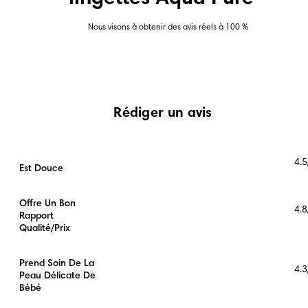
Nous visons à obtenir des avis réels à 100 %
Rédiger un avis
4.5
Est Douce
Offre Un Bon
4.8
Rapport
Qualité/prix
Prend Soin De La
4.3
Peau Délicate De
Bébé