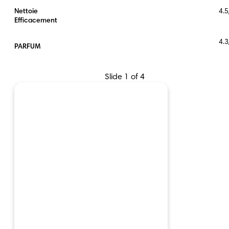
Nettoie
4.5
Efficacement
4.3
PARFUM
Slide 1 of 4