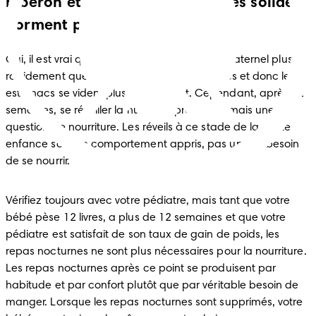
biberon et ceux qui mangent des solides
dorment plus longtemps.
Oui, il est vrai que les bébés digèrent le lait maternel plus 
rapidement que le lait maternisé et les solides et donc leurs 
estomacs se vident plus rapidement. Cependant, après 12 
semaines, se réveiller la nuit n'est presque jamais une 
question de nourriture. Les réveils à ce stade de la petite 
enfance sont un comportement appris, pas un vrai besoin 
de se nourrir.
Vérifiez toujours avec votre pédiatre, mais tant que votre 
bébé pèse 12 livres, a plus de 12 semaines et que votre 
pédiatre est satisfait de son taux de gain de poids, les 
repas nocturnes ne sont plus nécessaires pour la nourriture. 
Les repas nocturnes après ce point se produisent par 
habitude et par confort plutôt que par véritable besoin de 
manger. Lorsque les repas nocturnes sont supprimés, votre 