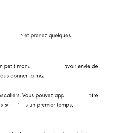
 le rythme et prenez quelques 
 petit moment. Il pourrait avoir envie de 
t vous donner la main.
 escaliers. Vous pouvez apprendre à votre 
lus sûre dans un premier temps, prenez 