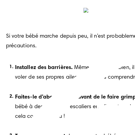
Si votre bébé marche depuis peu, il n’est probableme
précautions.
Installez des barrières.
 Même s’il marche bien, i
voler de ses propres ailes, mais faites comprendre 
Faites-le d’abord glisser avant de le faire grimp
bébé à descendre les escaliers en glissant sur le 
cela comme un jeu !