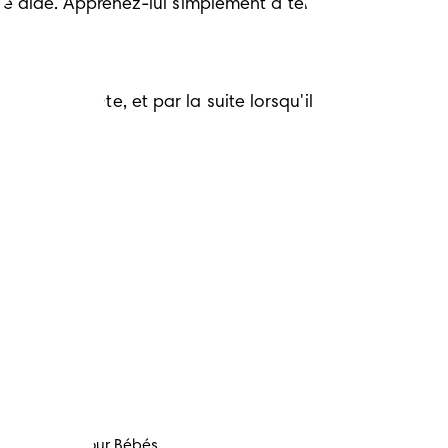
e aide. Apprenez-lui simplement à tenir 
squ’il monte, et par la suite lorsqu'il 
Couches Pour Bébés