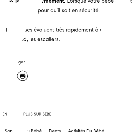
Tenez-le fermement.
 Lorsque votre bébé est cap
la rampe pour qu’il soit en sécurité.
Les choses évoluent très rapidement à ce stade. Restez
descend, les escaliers.
Partager
EN SAVOIR PLUS SUR BÉBÉ
Sommeil Du Bébé
Dents
Activités Du Bébé
Développ