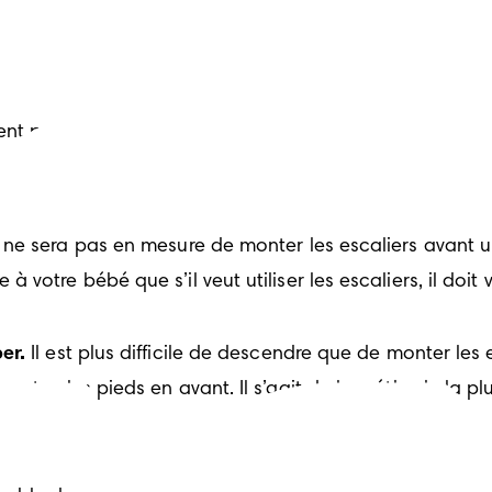
nt pas encore prêt à grimper les escaliers. Ralentissez
l ne sera pas en mesure de monter les escaliers avant un
à votre bébé que s’il veut utiliser les escaliers, il doi
er.
 Il est plus difficile de descendre que de monter les
ventre, les pieds en avant. Il s’agit de la méthode la p