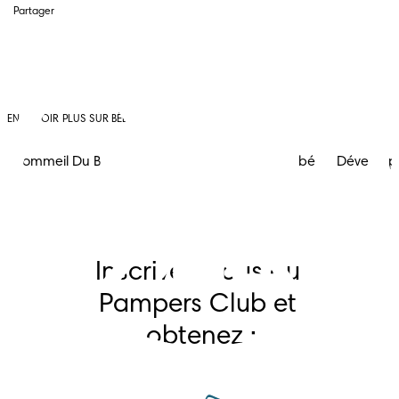
Partager
EN SAVOIR PLUS SUR BÉBÉ
Sommeil Du Bébé
Dents
Activités Du Bébé
Développ
Inscrivez-vous au 
Pampers Club et 
obtenez :