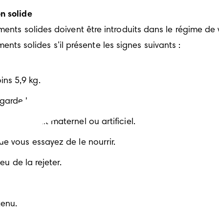
n solide
ents solides doivent être introduits dans le régime de v
iments solides s’il présente les signes suivants :
ns 5,9 kg.
egarde les autres personnes manger.
tité de lait maternel ou artificiel.
ue vous essayez de le nourrir.
eu de la rejeter.
tenu.