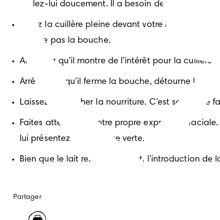
Parlez-lui doucement. Il a besoin de se concentrer
Tenez la cuillère pleine devant votre bébé et attend
n’ouvre pas la bouche.
Attendez qu’il montre de l’intérêt pour la cuillère
Arrêtez lorsqu’il ferme la bouche, détourne la tête
Laissez-le toucher la nourriture. C’est sa propre fa
Faites attention à votre propre expression facial
lui présentez cette chose verte.
Bien que le lait reste important, l’introduction de
Partager