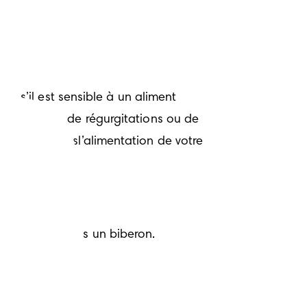
ou s’il est sensible à un aliment 
u le siège, de régurgitations ou de 
donc pas dansl’alimentation de votre 
nts solides dans un biberon.
ien droits.