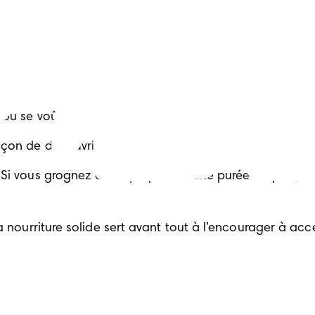
 lors de ses débuts.
ez qu’il ouvre la bouche. Mettez un peu de nourriture sur
 avant de la lui mettre dans la bouche.
 ou se voûte.
çon de découvrir de quoi il s’agit.
e. Si vous grognez en lui proposant une purée de pois,
 la nourriture solide sert avant tout à l’encourager à a