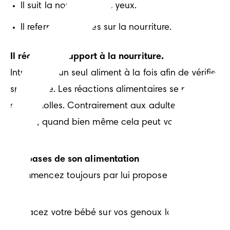
Il suit la nourriture des yeux.
Il referme ses lèvres sur la nourriture.
Il réagit par rapport à la nourriture.
Introduisez un seul aliment à la fois afin de vérifier 
spécifique. Les réactions alimentaires se manifesten
selles molles. Contrairement aux adultes, les bébés 
enfant, quand bien même cela peut vous paraître fa
Les bases de son alimentation
Commencez toujours par lui proposer des aliments sol
Placez votre bébé sur vos genoux lorsque vous co