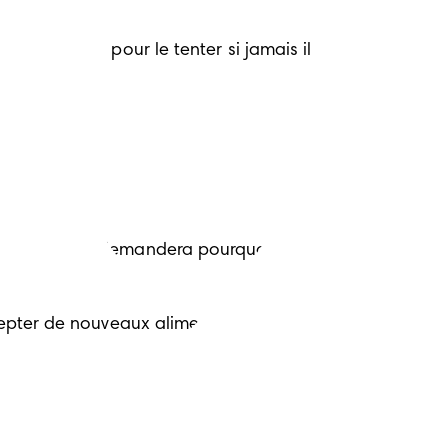
 ses lèvres pour le tenter si jamais il 
 votre bébé se demandera pourquoi vous 
ccepter de nouveaux aliments.