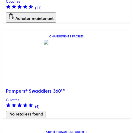
Couches
(
11
)
Acheter maintenant
CHANGEMENTS FACILES
Pampers® Swaddlers 360°™
Culottes
(
4
)
No retailers found
AJUSTÉ COMME UNE CULOTTE